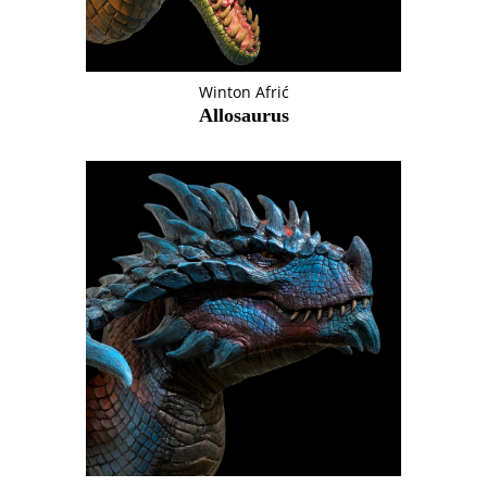
Winton Afrić
Allosaurus