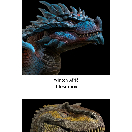
Winton Afrić
Thrannox